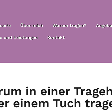
seite
Über mich
Warum tragen?
Angebo
se und Leistungen
Kontakt
um in einer Trageh
er einem Tuch trag