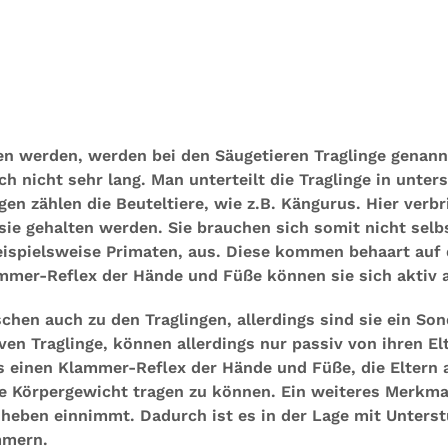
gen werden, werden bei den Säugetieren Traglinge genan
h nicht sehr lang. Man unterteilt die Traglinge in unter
gen zählen die Beuteltiere, wie z.B. Kängurus. Hier verbr
ie gehalten werden. Sie brauchen sich somit nicht selbs
beispielsweise Primaten, aus. Diese kommen behaart auf d
mmer-Reflex der Hände und Füße können sie sich aktiv a
en auch zu den Traglingen, allerdings sind sie ein Sond
en Traglinge, können allerdings nur passiv von ihren El
s einen Klammer-Reflex der Hände und Füße, die Eltern 
ne Körpergewicht tragen zu können. Ein weiteres Merkma
eben einnimmt. Dadurch ist es in der Lage mit Unterstü
mmern.