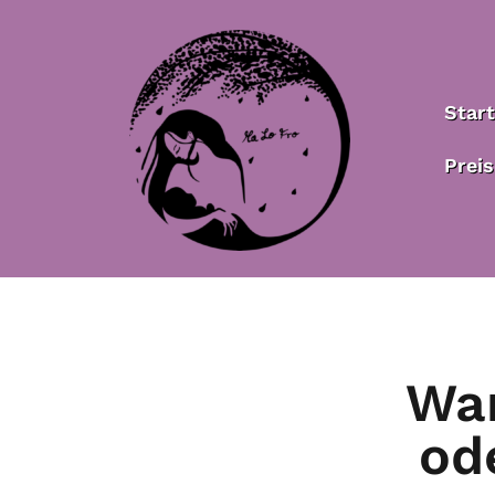
Start
Prei
War
od